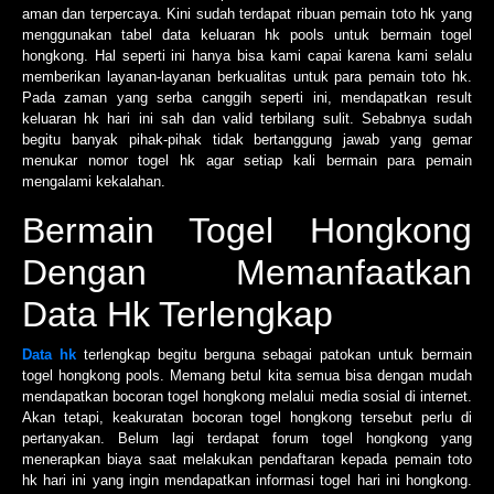
aman dan terpercaya. Kini sudah terdapat ribuan pemain toto hk yang
menggunakan tabel data keluaran hk pools untuk bermain togel
hongkong. Hal seperti ini hanya bisa kami capai karena kami selalu
memberikan layanan-layanan berkualitas untuk para pemain toto hk.
Pada zaman yang serba canggih seperti ini, mendapatkan result
keluaran hk hari ini sah dan valid terbilang sulit. Sebabnya sudah
begitu banyak pihak-pihak tidak bertanggung jawab yang gemar
menukar nomor togel hk agar setiap kali bermain para pemain
mengalami kekalahan.
Bermain Togel Hongkong
Dengan Memanfaatkan
Data Hk Terlengkap
Data hk
terlengkap begitu berguna sebagai patokan untuk bermain
togel hongkong pools. Memang betul kita semua bisa dengan mudah
mendapatkan bocoran togel hongkong melalui media sosial di internet.
Akan tetapi, keakuratan bocoran togel hongkong tersebut perlu di
pertanyakan. Belum lagi terdapat forum togel hongkong yang
menerapkan biaya saat melakukan pendaftaran kepada pemain toto
hk hari ini yang ingin mendapatkan informasi togel hari ini hongkong.