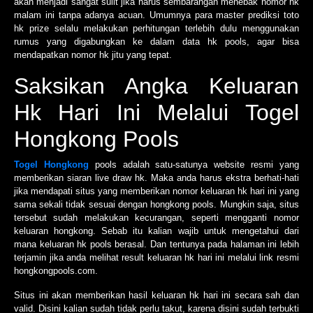
akan menjadi sangat sulit jika harus sembarangan menebak nomor hk
malam ini tanpa adanya acuan. Umumnya para master prediksi toto
hk prize selalu melakukan perhitungan terlebih dulu menggunakan
rumus yang digabungkan ke dalam data hk pools, agar bisa
mendapatkan nomor hk jitu yang tepat.
Saksikan Angka Keluaran
Hk Hari Ini Melalui Togel
Hongkong Pools
Togel Hongkong
pools adalah satu-satunya website resmi yang
memberikan siaran live draw hk. Maka anda harus ekstra berhati-hati
jika mendapati situs yang memberikan nomor keluaran hk hari ini yang
sama sekali tidak sesuai dengan hongkong pools. Mungkin saja, situs
tersebut sudah melakukan kecurangan, seperti mengganti nomor
keluaran hongkong. Sebab itu kalian wajib untuk mengetahui dari
mana keluaran hk pools berasal. Dan tentunya pada halaman ini lebih
terjamin jika anda melihat result keluaran hk hari ini melalui link resmi
hongkongpools.com.
Situs ini akan memberikan hasil keluaran hk hari ini secara sah dan
valid. Disini kalian sudah tidak perlu takut, karena disini sudah terbukti