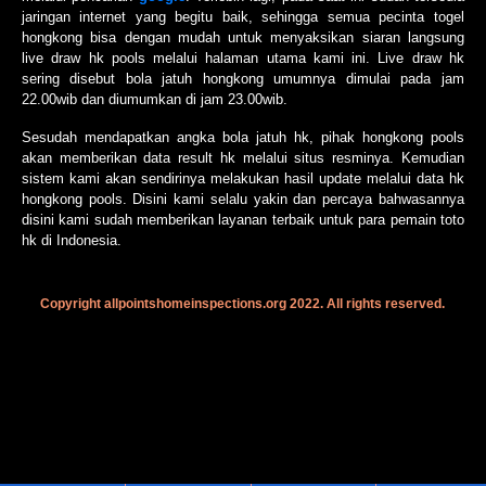
jaringan internet yang begitu baik, sehingga semua pecinta togel
hongkong bisa dengan mudah untuk menyaksikan siaran langsung
live draw hk pools melalui halaman utama kami ini. Live draw hk
sering disebut bola jatuh hongkong umumnya dimulai pada jam
22.00wib dan diumumkan di jam 23.00wib.
Sesudah mendapatkan angka bola jatuh hk, pihak hongkong pools
akan memberikan data result hk melalui situs resminya. Kemudian
sistem kami akan sendirinya melakukan hasil update melalui data hk
hongkong pools. Disini kami selalu yakin dan percaya bahwasannya
disini kami sudah memberikan layanan terbaik untuk para pemain toto
hk di Indonesia.
Copyright allpointshomeinspections.org 2022. All rights reserved.